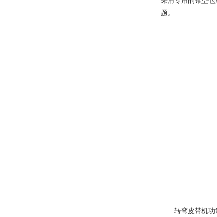
采用专用的锥型包
题。
转弯皮带机功能特