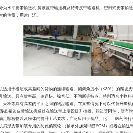
水平皮带输送机 爬坡皮带输送机及转弯皮带输送机，密封式皮带输送
大的件货，用途广泛。
用于楼层或高差间的货物的连续输送。倾斜角度小（≤30°）的爬坡皮
升输送。具有效率高、输送快、噪音低、不间断等特点。特别适合小物料
、天桥等具有高差的平面之间的物品输送。在某些情况下可以代替升降机
挡板.裙边皮带输送机通过在输送带上增设提升挡板、裙边等附件，所有
满足颗粒物以及粉体的提升工艺要求，广泛应用于食品、化工、医药等行
形皮带加装专用的防跑偏滚轮 （轴承外加聚甲醛POM）或者在输送