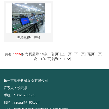
液晶电视生产线
共有：
115
条 每页显示：
9
条 [首页] [上一页]
[下一页]
[尾页]
页
次：
1
/13页 转到：
扬州市塑奇机械设备有限公司
联系人：倪云霞
手机：13625203965
邮箱：yzsuqi@163.com